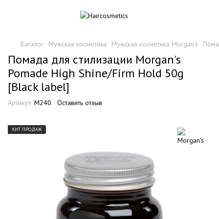
Каталог
Мужская косметика
Мужская косметика Morgan's
Помад
Помада для стилизации Morgan's
Pomade High Shine/Firm Hold 50g
[Black label]
Артикул:
M240
Оставить отзыв
ХИТ ПРОДАЖ