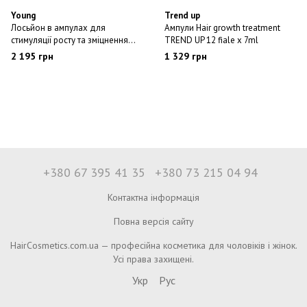
Young
Trend up
Лосьйон в ампулах для
Ампули Hair growth treatment
стимуляції росту та зміцнення
TREND UP 12 fiale x 7ml
волосся Y ENERGY LOTION HAIR
2 195 грн
1 329 грн
GROWTH 12x10ml
+380 67 395 41 35
+380 73 215 04 94
Контактна інформація
Повна версія сайту
HairCosmetics.com.ua — професійна косметика для чоловіків і жінок.
Усі права захищені.
Укр
Рус