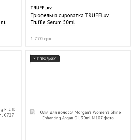
TRUFFLuv
Трюфельна сироватка TRUFFLuv
ent
Truffle Serum 50ml
1 770 грн
ХІТ ПРОДАЖУ