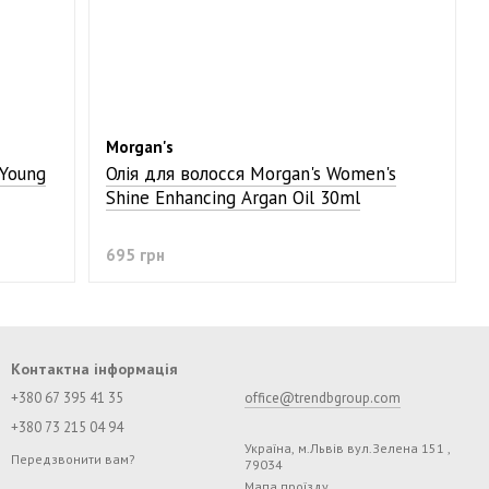
Morgan's
Young
Олія для волосся Morgan's Women's
Shine Enhancing Argan Oil 30ml
695 грн
Контактна інформація
+380 67 395 41 35
office@trendbgroup.com
+380 73 215 04 94
Україна, м.Львів вул.Зелена 151 ,
Передзвонити вам?
79034
Мапа проїзду