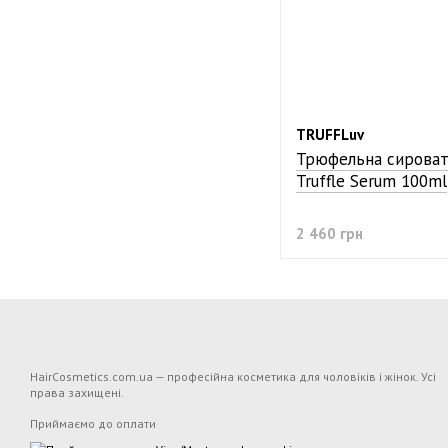
TRUFFLuv
Трюфельна сирова
Truffle Serum 100ml
2 460 грн
HairCosmetics.com.ua — професійна косметика для чоловіків і жінок. Усі
права захищені.
Приймаємо до оплати