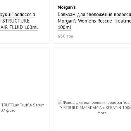
Morgan's
укції волосся з
Бальзам для зволоження волосся
N STRUCTURE
Morgan's Womens Rescue Treatm
AIR FLUID 100ml
100ml
660 грн