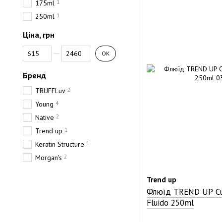
1
175ml
1
250ml
Ціна, грн
Від Ціна, грн
До Ціна, грн
ОК
Бренд
2
TRUFFLuv
4
Young
2
Native
1
Trend up
1
Keratin Structure
2
Morgan's
Trend up
Флюїд TREND UP Cur
Fluido 250ml