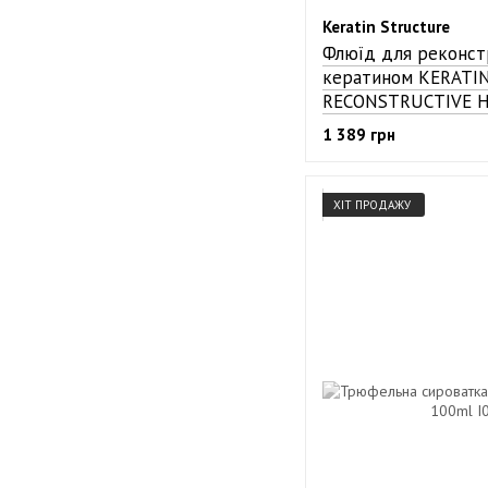
Keratin Structure
Флюїд для реконстр
кератином KERATI
RECONSTRUCTIVE H
1 389 грн
ХІТ ПРОДАЖУ