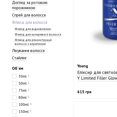
Догляд за ротовою
порожниною
Спрей для волосся
Флюїд для волосся
Флюїд для відновлення
Флюїд для кучерявого волосся
Флюїд для реконструкції
волосся з кератином
Лікування волосся
Стайлінг
Young
Об`єм
Еліксир для святко
1
30ml
Y Limited Filler Glo
1
50ml
2
75ml
615 грн
1
80ml
4
100ml
1
150ml