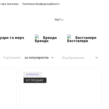
и про магазин
Політика Конфіденційності
Укр
Рус
суари та мерч
Бренди
Бестселери
Сортування:
за популярністю
Відображення:
НОВИНКА
ХІТ ПРОДАЖУ