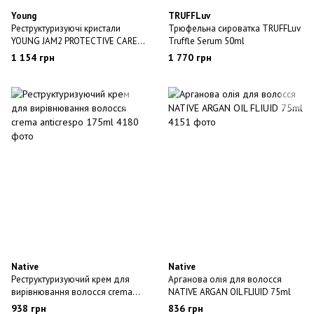
Young
TRUFFLuv
Реструктуризуючі кристали
Трюфельна сироватка TRUFFLuv
YOUNG JAM2 PROTECTIVE CARE
Truffle Serum 50ml
FLUID 80ML
1 154 грн
1 770 грн
Native
Native
Реструктуризуючий крем для
Арганова олія для волосся
вирівнювання волосся crema
NATIVE ARGAN OIL FLIUID 75ml
anticrespo 175ml
938 грн
836 грн