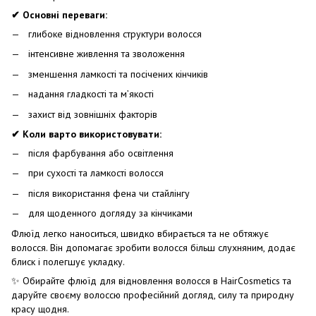
✔ Основні переваги:
глибоке відновлення структури волосся
інтенсивне живлення та зволоження
зменшення ламкості та посічених кінчиків
надання гладкості та м’якості
захист від зовнішніх факторів
✔ Коли варто використовувати:
після фарбування або освітлення
при сухості та ламкості волосся
після використання фена чи стайлінгу
для щоденного догляду за кінчиками
Флюїд легко наноситься, швидко вбирається та не обтяжує
волосся. Він допомагає зробити волосся більш слухняним, додає
блиск і полегшує укладку.
✨ Обирайте флюїд для відновлення волосся в HairCosmetics та
даруйте своєму волоссю професійний догляд, силу та природну
красу щодня.