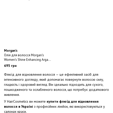
Morgan's
Олія для волосся Morgan's
Women's Shine Enhancing Argan
Oil 30ml
695 грн
Флюїд для відновлення волосся — це ефективний засіб для
інтенсивного догляду, який допомагає повернути волоссю силу,
гладкість і здоровий вигляд. Він ідеально підходить для сухого,
пошкодженого та ослабленого волосся, що потребує додаткового
живлення.
У HairCosmetics ви можете
купити флюїд для відновлення
волосся в Україні
з професійних лінійок, які використовуються у
салонах краси.