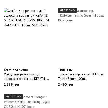
ХІТ ПРОДАЖУ
Keratin Structure
TRUFFLuv
Флюїд для реконструкції
Трюфельна сироватка TRUFFLuv
волосся з кератином KERATIN
Truffle Serum 100ml
STRUCTURE RECONSTRUCTIVE
1 389 грн
2 460 грн
HAIR FLUID 100ml
ХІТ ПРОДАЖУ