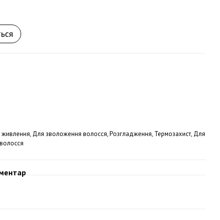
ться
е живлення, Для зволоження волосся, Розгладження, Термозахист, Для
 волосся
оментар