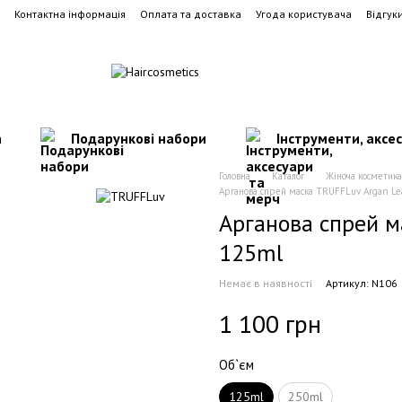
Контактна інформація
Оплата та доставка
Угода користувача
Відгук
а
Подарункові набори
Інструменти, аксе
Головна
Каталог
Жіноча косметика
Арганова спрей маска TRUFFLuv Argan Le
Арганова спрей м
125ml
Немає в наявності
Артикул: N106
1 100 грн
Об`єм
125ml
250ml