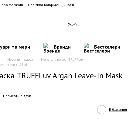
и про магазин
Політика Конфіденційності
Укр
Рус
суари та мерч
Бренди
Бестселери
Маска для волосся
Маска для волосся TRUFFLuv
ave-In Mask 125ml
аска TRUFFLuv Argan Leave-In Mask
Написати відгук
В бажання