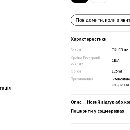
Повідомити, коли з'яви
Характеристики
Бренд
TRUFFLuv
Країна Реєстрації
США
Бренду
Об`єм
125ml
Призначення
Інтенсивн
зміцнення
тація
Опис
Новий відгук або к
Поширити у соцмережах