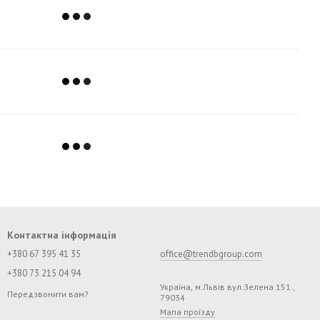
Контактна інформація
+380 67 395 41 35
office@trendbgroup.com
+380 73 215 04 94
Україна, м.Львів вул.Зелена 151 ,
Передзвонити вам?
79034
Мапа проїзду