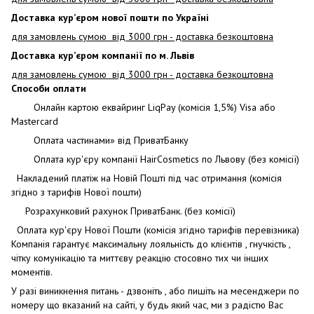
Доставка кур’єром нової пошти по Україні
для замовлень сумою від 3000 грн - доставка безкоштовна
Доставка кур’єром компанії по м. Львів
для замовлень сумою від 3000 грн - доставка безкоштовна
Способи оплати
Онлайн картою еквайринг LiqPay (комісія 1,5%) Visa або
Mastercard
Оплата частинами» від ПриватБанку
Оплата кур'єру компанії HairCosmetics по Львову (без комісії)
Накладений платіж на Новій Пошті під час отримання (комісія
згідно з тарифів Нової пошти)
Розрахунковий рахунок ПриватБанк. (без комісії)
Оплата кур'єру Нової Пошти (комісія згідно тарифів перевізника)
Компанія гарантує максимальну лояльність до клієнтів , гнучкість ,
чітку комунікацію та миттєву реакцію стосовно тих чи інших
моментів.
У разі виникнення питань - дзвоніть , або пишіть на месенджери по
номеру що вказаний на сайті, у будь який час, ми з радістю Вас