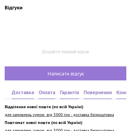
Відгуки
Додайте перший відгук
Написати відгук
Доставка
Оплата
Гарантія
Повернення
Консу
Відділення нової пошти (по всій Україні)
для замовлень сумою від 3000
грн - доставка безкоштовна
Поштомат нової пошти (по всій Україні)
для замовлень сумою від 3000 грн - доставка безкоштовна