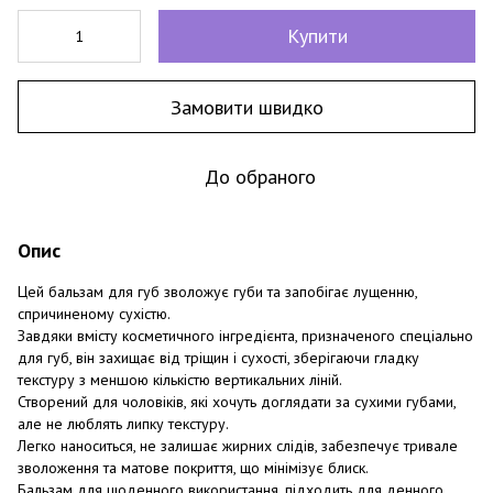
Купити
Замовити швидко
До обраного
Опис
Цей бальзам для губ зволожує губи та запобігає лущенню,
спричиненому сухістю.
Завдяки вмісту косметичного інгредієнта, призначеного спеціально
для губ, він захищає від тріщин і сухості, зберігаючи гладку
текстуру з меншою кількістю вертикальних ліній.
Створений для чоловіків, які хочуть доглядати за сухими губами,
але не люблять липку текстуру.
Легко наноситься, не залишає жирних слідів, забезпечує тривале
зволоження та матове покриття, що мінімізує блиск.
Бальзам для щоденного використання, підходить для денного