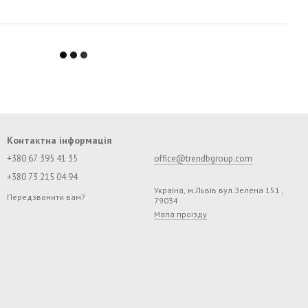
Контактна інформація
+380 67 395 41 35
office@trendbgroup.com
+380 73 215 04 94
Україна, м.Львів вул.Зелена 151 ,
Передзвонити вам?
79034
Мапа проїзду