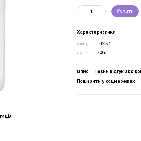
Купити
Характеристики
Бренд
LUXINA
Об`єм
400ml
Опис
Новий відгук або к
Поширити у соцмережах
тація