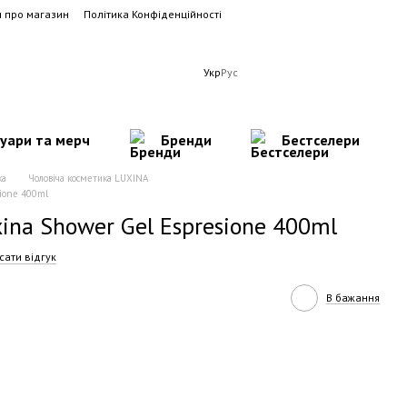
и про магазин
Політика Конфіденційності
Укр
Рус
суари та мерч
Бренди
Бестселери
ка
Чоловіча косметика LUXINA
ione 400ml
ina Shower Gel Espresione 400ml
сати відгук
В бажання