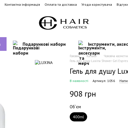
Контактна інформація
Оплата та доставка
Угода користувача
Відгук
а
Подарункові набори
Інструменти, аксе
Головна
Каталог
Чоловіча космети
Гель для душу Luxina Shower Gel Espres
Гель для душу Lux
В наявності
Артикул: 1056
Напи
908 грн
Об`єм
400ml