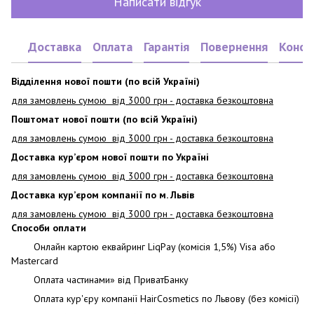
Написати відгук
Доставка
Оплата
Гарантія
Повернення
Консу
Відділення нової пошти (по всій Україні)
для замовлень сумою від 3000
грн - доставка безкоштовна
Поштомат нової пошти (по всій Україні)
для замовлень сумою від 3000 грн - доставка безкоштовна
Доставка кур’єром нової пошти по Україні
для замовлень сумою від 3000 грн - доставка безкоштовна
Доставка кур’єром компанії по м. Львів
для замовлень сумою від 3000 грн - доставка безкоштовна
Способи оплати
Онлайн картою еквайринг LiqPay (комісія 1,5%) Visa або
Mastercard
Оплата частинами» від ПриватБанку
Оплата кур'єру компанії HairCosmetics по Львову (без комісії)