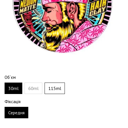
Об`єм
30ml
60ml
115ml
Фіксація
Середня