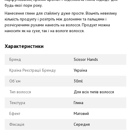
будь-якої пори року.
Нанесення глини для стайлінгу дуже просте. Візьміть невелику
кількість продукту і розітріть між долонями та пальцями і
розчісуючими рухами нанесіть на волосся. Продукт можна
наносити як на сухе, так і на вологе волосся.
Характеристики
Бренд
Scissor Hands
Країна Реєстрації Бренду
Україна
Об`єм
30ml
Тип волосся
Для всіх типів волосся
Текстура
Глина
Ефект
Матовий
Фіксація
Середня