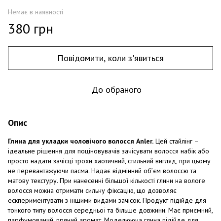
Немає в наявності
380 грн
Повідомити, коли з'явиться
До обраного
Опис
Глина для укладки чоловічого волосся Anler.
Цей стайлінг –
ідеальне рішення для поціновувачів зачісувати волосся набік або
просто надати зачісці трохи хаотичний, стильний вигляд, при цьому
не перевантажуючи пасма. Надає відмінний об’єм волоссю та
матову текстуру. При нанесенні більшої кількості глини на вологе
волосся можна отримати сильну фіксацію, що дозволяє
ескпериментувати з іншими видами зачісок. Продукт підійде для
тонкого типу волосся середньої та більше довжини. Має приємний,
парфумований, пряний аромат. Моделююча глина підійде для