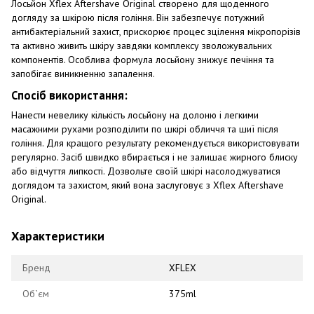
Лосьйон Xflex Aftershave Original створено для щоденного
догляду за шкірою після гоління. Він забезпечує потужний
антибактеріальний захист, прискорює процес зцілення мікропорізів
та активно живить шкіру завдяки комплексу зволожувальних
компонентів. Особлива формула лосьйону знижує печіння та
запобігає виникненню запалення.
Спосіб використання:
Нанести невелику кількість лосьйону на долоню і легкими
масажними рухами розподілити по шкірі обличчя та шиї після
гоління. Для кращого результату рекомендується використовувати
регулярно. Засіб швидко вбирається і не залишає жирного блиску
або відчуття липкості. Дозвольте своїй шкірі насолоджуватися
доглядом та захистом, який вона заслуговує з Xflex Aftershave
Original.
Характеристики
Бренд
XFLEX
Об`єм
375ml