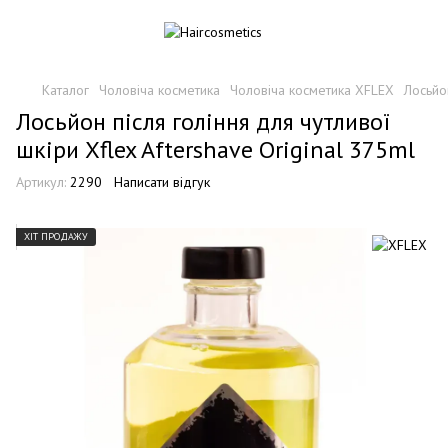
Каталог
Чоловіча косметика
Чоловіча косметика XFLEX
Лосьйо
Лосьйон після гоління для чутливої
шкіри Xflex Aftershave Original 375ml
Артикул:
2290
Написати відгук
ХІТ ПРОДАЖУ