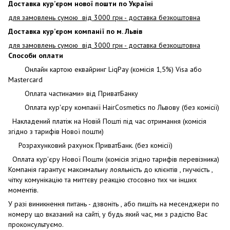
Доставка кур’єром нової пошти по Україні
для замовлень сумою від 3000 грн - доставка безкоштовна
Доставка кур’єром компанії по м. Львів
для замовлень сумою від 3000 грн - доставка безкоштовна
Способи оплати
Онлайн картою еквайринг LiqPay (комісія 1,5%) Visa або
Mastercard
Оплата частинами» від ПриватБанку
Оплата кур'єру компанії HairCosmetics по Львову (без комісії)
Накладений платіж на Новій Пошті під час отримання (комісія
згідно з тарифів Нової пошти)
Розрахунковий рахунок ПриватБанк. (без комісії)
Оплата кур'єру Нової Пошти (комісія згідно тарифів перевізника)
Компанія гарантує максимальну лояльність до клієнтів , гнучкість ,
чітку комунікацію та миттєву реакцію стосовно тих чи інших
моментів.
У разі виникнення питань - дзвоніть , або пишіть на месенджери по
номеру що вказаний на сайті, у будь який час, ми з радістю Вас
проконсультуємо.