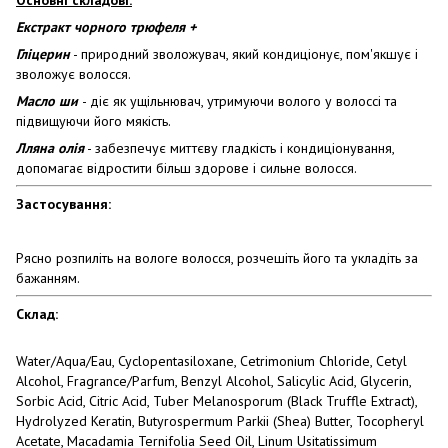
Основні складові:
Екстракт чорного трюфеля +
Гліцерин
- природний зволожувач, який кондиціонує, пом'якшує і
зволожує волосся.
Масло ши
- діє як ущільнювач, утримуючи волого у волоссі та
підвищуючи його мякість.
Лляна олія
- забезпечує миттєву гладкість і кондиціонування,
допомагає відростити більш здорове і сильне волосся.
Застосування:
Рясно розпиліть на вологе волосся, розчешіть його та укладіть за
бажанням.
Склад:
Water/Aqua/Eau, Cyclopentasiloxane, Cetrimonium Chloride, Cetyl
Alcohol, Fragrance/Parfum, Benzyl Alcohol, Salicylic Acid, Glycerin,
Sorbic Acid, Citric Acid, Tuber Melanosporum (Black Truffle Extract),
Hydrolyzed Keratin, Butyrospermum Parkii (Shea) Butter, Tocopheryl
Acetate, Macadamia Ternifolia Seed Oil, Linum Usitatissimum