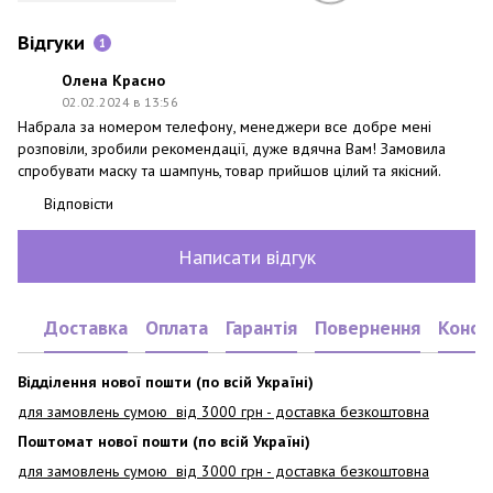
Відгуки
1
Олена Красно
02.02.2024 в 13:56
Набрала за номером телефону, менеджери все добре мені
розповіли, зробили рекомендації, дуже вдячна Вам! Замовила
спробувати маску та шампунь, товар прийшов цілий та якісний.
Відповісти
Написати відгук
Доставка
Оплата
Гарантія
Повернення
Консу
Відділення нової пошти (по всій Україні)
для замовлень сумою від 3000
грн - доставка безкоштовна
Поштомат нової пошти (по всій Україні)
для замовлень сумою від 3000 грн - доставка безкоштовна