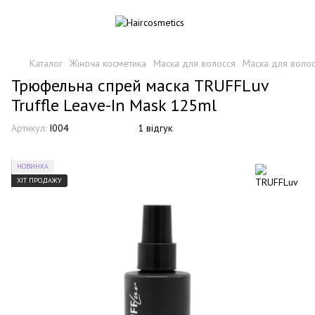
Каталог
Жіноча косметика
Маска для волосся
Маска для воло
Трюфельна спрей маска TRUFFLuv
Truffle Leave-In Mask 125ml
Артикул:
I004
1 відгук
НОВИНКА
ХІТ ПРОДАЖУ