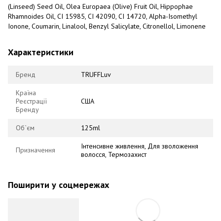
(Linseed) Seed Oil, Olea Europaea (Olive) Fruit Oil, Hippophae
Rhamnoides Oil, CI 15985, CI 42090, CI 14720, Alpha-Isomethyl
Ionone, Coumarin, Linalool, Benzyl Salicylate, Citronellol, Limonene
Характеристики
Бренд
TRUFFLuv
Країна
Реєстрації
США
Бренду
Об`єм
125ml
Інтенсивне живлення, Для зволоження
Призначення
волосся, Термозахист
Поширити у соцмережах