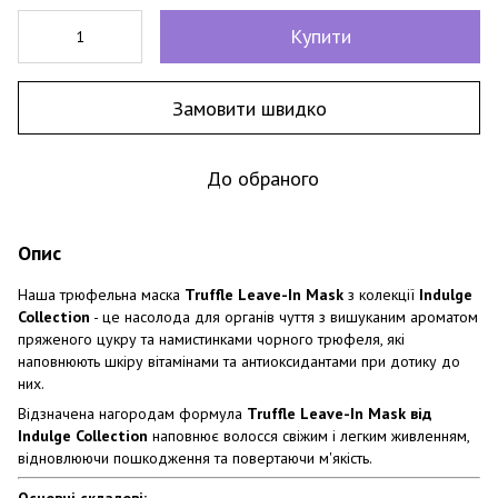
Купити
Замовити швидко
До обраного
Опис
Наша трюфельна маска
Truffle Leave-In Mask
з колекції
Indulge
Collection
- це насолода для органів чуття з вишуканим ароматом
пряженого цукру та намистинками чорного трюфеля, які
наповнюють шкіру вітамінами та антиоксидантами при дотику до
них.
Відзначена нагородам формула
Truffle Leave-In Mask від
Indulge Collection
наповнює волосся свіжим і легким живленням,
відновлюючи пошкодження та повертаючи м'якість.