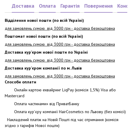
Доставка
Оплата
Гарантія
Повернення
Консу
Відділення нової пошти (по всій Україні)
для замовлень сумою від 3000
грн - доставка безкоштовна
Поштомат нової пошти (по всій Україні)
для замовлень сумою від 3000 грн - доставка безкоштовна
Доставка кур’єром нової пошти по Україні
для замовлень сумою від 3000 грн - доставка безкоштовна
Доставка кур’єром компанії по м. Львів
для замовлень сумою від 3000 грн - доставка безкоштовна
Способи оплати
Онлайн картою еквайринг LiqPay (комісія 1,5%) Visa або
Mastercard
Оплата частинами» від ПриватБанку
Оплата кур'єру компанії HairCosmetics по Львову (без комісії)
Накладений платіж на Новій Пошті під час отримання (комісія
згідно з тарифів Нової пошти)