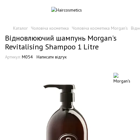
Каталог
Чоловіча косметика
Чоловіча косметика Morgan's
Відн
Відновлюючий шампунь Morgan's
Revitalising Shampoo 1 Litre
Артикул:
M054
Написати відгук