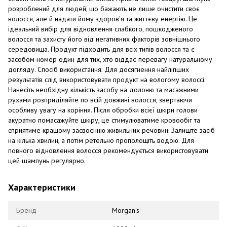
розроблений для людей, що бажають не лише очистити своє
волосся, але й надати йому здоров'я та життєву енергію. Це
ідеальний вибір для відновлення слабкого, пошкодженого
волосся та захисту його від негативних факторів зовнішнього
середовища. Продукт підходить для всіх типів волосся та є
засобом номер один для тих, хто віддає перевагу натуральному
догляду. Спосіб використання: Для досягнення найліпших
результатів слід використовувати продукт на вологому волоссі.
Нанесіть необхідну кількість засобу на долоню та масажними
рухами розприділяйте по всій довжині волосся, звертаючи
особливу увагу на коріння. Після обробки всієї шкіри голови
акуратно помасажуйте шкіру, це стимулюватиме кровообіг та
сприятиме кращому засвоєнню живильних речовин. Залиште засіб
на кілька хвилин, а потім ретельно прополощіть водою. Для
повного відновлення волосся рекомендується використовувати
цей шампунь регулярно.
Характеристики
Бренд
Morgan's