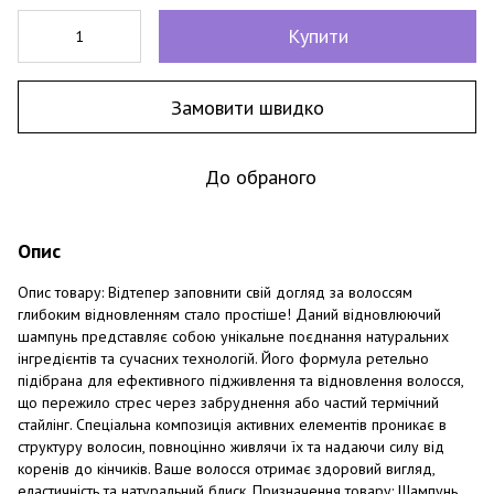
Купити
Замовити швидко
До обраного
Опис
Опис товару: Відтепер заповнити свій догляд за волоссям
глибоким відновленням стало простіше! Даний відновлюючий
шампунь представляє собою унікальне поєднання натуральних
інгредієнтів та сучасних технологій. Його формула ретельно
підібрана для ефективного підживлення та відновлення волосся,
що пережило стрес через забруднення або частий термічний
стайлінг. Спеціальна композиція активних елементів проникає в
структуру волосин, повноцінно живлячи їх та надаючи силу від
коренів до кінчиків. Ваше волосся отримає здоровий вигляд,
еластичність та натуральний блиск. Призначення товару: Шампунь