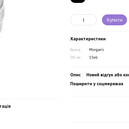
Купити
Характеристики
Бренд
Morgan's
Об`єм
15ml
Опис
Новий відгук або к
Поширити у соцмережах
тація