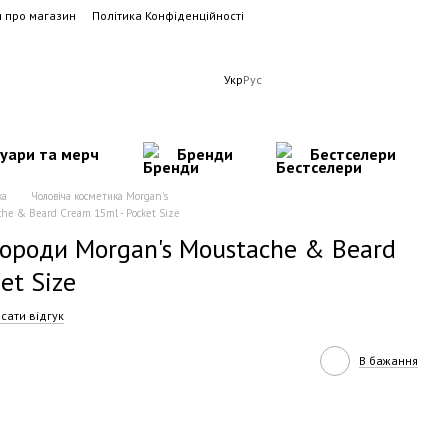
и про магазин
Політика Конфіденційності
Укр
Рус
суари та мерч
Бренди
Бестселери
ка
Чоловіча косметика Morgan's
he & Beard Cream 15ml - Pocket Size
бороди Morgan's Moustache & Beard
et Size
сати відгук
В бажання