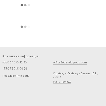
Контактна інформація
+380 67 395 41 35
office@trendbgroup.com
+380 73 215 04 94
Україна, м.Львів вул.Зелена 151 ,
Передзвонити вам?
79034
Мапа проїзду