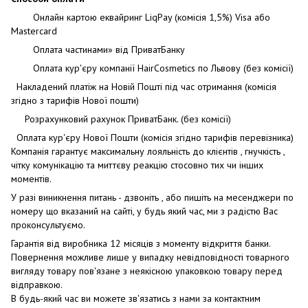
Онлайн картою еквайринг LiqPay (комісія 1,5%) Visa або
Mastercard
Оплата частинами» від ПриватБанку
Оплата кур'єру компанії HairCosmetics по Львову (без комісії)
Накладений платіж на Новій Пошті під час отримання (комісія
згідно з тарифів Нової пошти)
Розрахунковий рахунок ПриватБанк. (без комісії)
Оплата кур'єру Нової Пошти (комісія згідно тарифів перевізника)
Компанія гарантує максимальну лояльність до клієнтів , гнучкість ,
чітку комунікацію та миттєву реакцію стосовно тих чи інших
моментів.
У разі виникнення питань - дзвоніть , або пишіть на месенджери по
номеру що вказаний на сайті, у будь який час, ми з радістю Вас
проконсультуємо.
Гарантія від виробника 12 місяців з моменту відкриття банки.
Повернення можливе лише у випадку невідповідності товарного
вигляду товару пов'язане з неякісною упаковкою товару перед
відправкою.
В будь-який час ви можете зв'язатись з нами за контактним