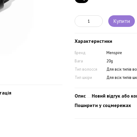
Купити
Характеристики
Бренд
Menspire
Вага
20g
Тип волосся
Для всіх типів в
Тип шкіри
Для всіх типів шк
тація
Опис
Новий відгук або к
Поширити у соцмережах