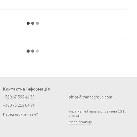
Контактна інформація
+380 67 395 41 35
office@trendbgroup.com
+380 73 215 04 94
Україна, м.Львів вул.Зелена 151 ,
Передзвонити вам?
79034
Мапа проїзду