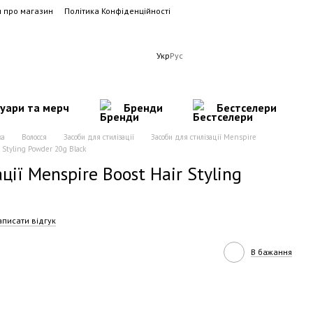
и про магазин
Політика Конфіденційності
Укр
Рус
суари та мерч
Бренди
Бестселери
ка
Волосся
Засоби для стилізації
Засоби для стилізації Menspire
 Styling Powder 20g Black
ції Menspire Boost Hair Styling
аписати відгук
В бажання