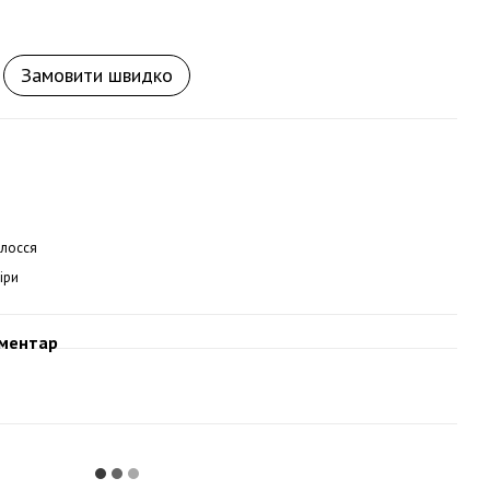
Замовити швидко
олосся
іри
оментар