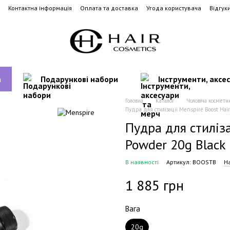
Контактна інформація
Оплата та доставка
Угода користувача
Відгук
а
Подарункові набори
Інструменти, аксе
Головна
Каталог
Чоловіча космети
Пудра для стилізації Menspire Boost Hair
Пудра для стиліза
Powder 20g Black
В наявності
Артикул: BOOSTB
Н
1 885 грн
Вага
20g