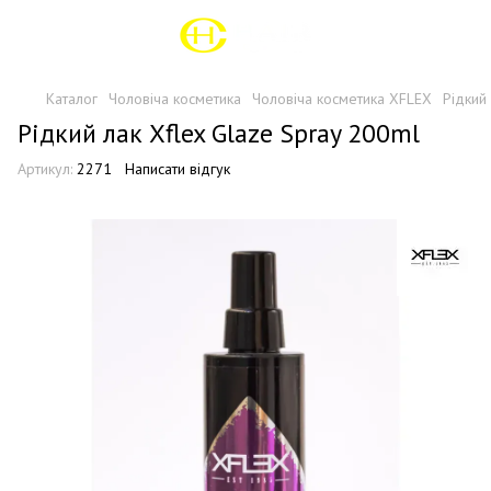
Каталог
Чоловіча косметика
Чоловіча косметика XFLEX
Рідкий
Рідкий лак Xflex Glaze Spray 200ml
Артикул:
2271
Написати відгук