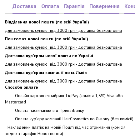
Доставка
Оплата
Гарантія
Повернення
Консу
Відділення нової пошти (по всій Україні)
для замовлень сумою від 3000
грн - доставка безкоштовна
Поштомат нової пошти (по всій Україні)
для замовлень сумою від 3000 грн - доставка безкоштовна
Доставка кур’єром нової пошти по Україні
для замовлень сумою від 3000 грн - доставка безкоштовна
Доставка кур’єром компанії по м. Львів
для замовлень сумою від 3000 грн - доставка безкоштовна
Способи оплати
Онлайн картою еквайринг LiqPay (комісія 1,5%) Visa або
Mastercard
Оплата частинами» від ПриватБанку
Оплата кур'єру компанії HairCosmetics по Львову (без комісії)
Накладений платіж на Новій Пошті під час отримання (комісія
згідно з тарифів Нової пошти)