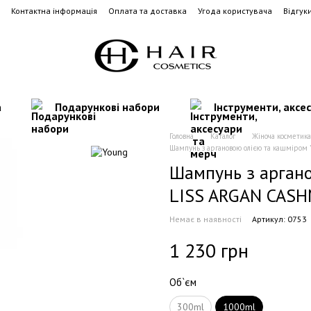
Контактна інформація
Оплата та доставка
Угода користувача
Відгук
а
Подарункові набори
Інструменти, аксе
Головна
Каталог
Жіноча косметика
Шампунь з аргановою олією та кашміро
Шампунь з аргано
LISS ARGAN CAS
Немає в наявності
Артикул: 0753
1 230 грн
Об`єм
300ml
1000ml