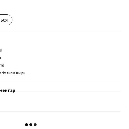
ться
g
я
ml
всіх типів шкіри
оментар