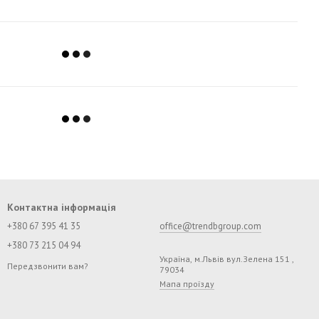
Контактна інформація
+380 67 395 41 35
office@trendbgroup.com
+380 73 215 04 94
Україна, м.Львів вул.Зелена 151 ,
Передзвонити вам?
79034
Мапа проїзду