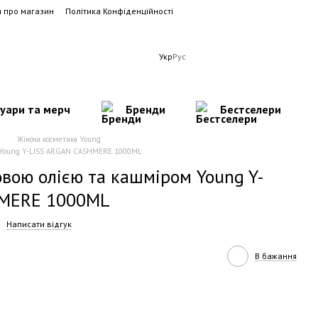
и про магазин
Політика Конфіденційності
Укр
Рус
суари та мерч
Бренди
Бестселери
Жіноча косметика Young
м Young Y-LISS ARGAN CASHMERE 1000ML
вою олією та кашміром Young Y-
HMERE 1000ML
Написати відгук
В бажання