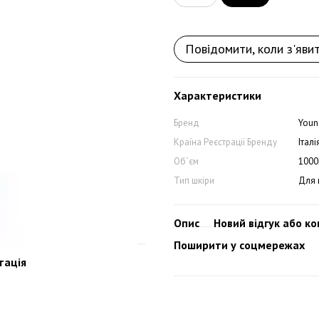
Повідомити, коли з'яви
Характеристики
Бренд
Youn
Країна Реєстрації Бренду
Італі
Об`єм
1000
Тип шкіри
Для 
Опис
Новий відгук або к
Поширити у соцмережах
тація