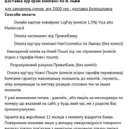
Доставка кур’єром компанії по м. Львів
для замовлень сумою від 3000 грн - доставка безкоштовна
Способи оплати
Онлайн картою еквайринг LiqPay (комісія 1,5%) Visa або
Mastercard
Оплата частинами» від ПриватБанку
Оплата кур'єру компанії HairCosmetics по Львову (без комісії)
Накладений платіж на Новій Пошті під час отримання (комісія
згідно з тарифів Нової пошти)
Розрахунковий рахунок ПриватБанк. (без комісії)
Оплата кур'єру Нової Пошти (комісія згідно тарифів перевізника)
Компанія гарантує максимальну лояльність до клієнтів , гнучкість ,
чітку комунікацію та миттєву реакцію стосовно тих чи інших
моментів.
У разі виникнення питань - дзвоніть , або пишіть на месенджери по
номеру що вказаний на сайті, у будь який час, ми з радістю Вас
проконсультуємо.
Гарантія від виробника 12 місяців з моменту відкриття банки.
Повернення можливе лише у випадку невідповідності товарного
вигляду товару пов'язане з неякісною упаковкою товару перед