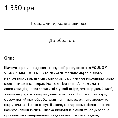
1 350 грн
Повідомити, коли з'явиться
До обраного
Опис
Шампунь проти випадіння і стимуляції росту волоссся
YOUNG Y
VIGOR SHAMPOO ENERGIZING with Mariane Algae
в якому
ментол знижує активність сальних залоз, стимулює мікроциркуляцію
крові і лімфи в капілярах. Екстракт Пельвеції Антиоксидант,
антивікова дія, посилює захисні функції шкіри, регенеруючий засіб,
живить шкіру, вологоутримуючий компонент. Екстракт ламінарії,
одержуваний при обробці слані ламінарії, ефективно зволожує
шкіру, очищає і дезинфікує її, активує внутрішньоклітинні процеси,
насичує клітини киснем. Висока біологічна активність обумовлена ​​
органічними і мінеральними з'єднаннями: полісахаридами,