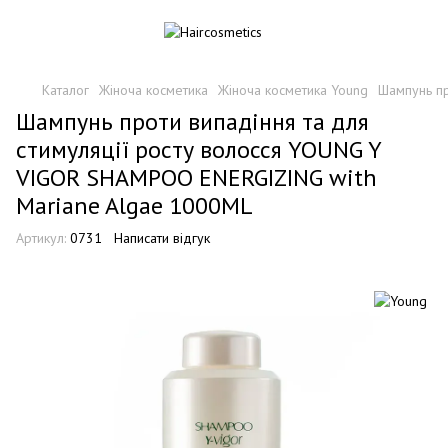
Каталог
Жіноча косметика
Жіноча косметика Young
Шампунь пр
Шампунь проти випадіння та для
стимуляції росту волосся YOUNG Y
VIGOR SHAMPOO ENERGIZING with
Mariane Algae 1000ML
Артикул:
0731
Написати відгук