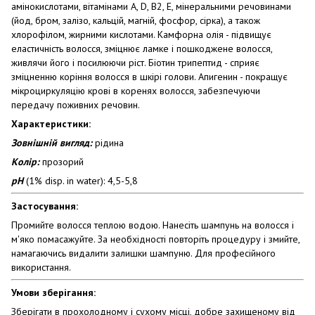
амінокислотами, вітамінами А, D, B2, E, мінеральними речовинами
(йод, бром, залізо, кальцій, магній, фосфор, сірка), а також
хлорофілом, жирними кислотами. Камфорна олія - підвищує
еластичність волосся, зміцнює ламке і пошкоджене волосся,
живлячи його і посилюючи ріст. Біотин трипептид - сприяє
зміцненню коріння волосся в шкірі голови. Апигенин - покращує
мікроциркуляцію крові в коренях волосся, забезпечуючи
передачу поживних речовин.
Характеристики:
Зовнішній вигляд:
рідина
Колір:
прозорий
pH
(1% disp. in water): 4,5-5,8
Застосування:
Промийте волосся теплою водою. Нанесіть шампунь на волосся і
м'яко помасажуйте. За необхідності повторіть процедуру і змийте,
намагаючись видалити залишки шампуню. Для професійного
використання.
Умови зберігання:
Зберігати в прохолодному і сухому місці, добре захищеному від