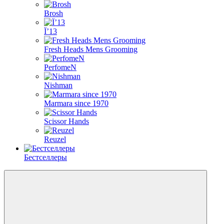
Brosh
Ї’13
Fresh Heads Mens Grooming
PerfomeN
Nishman
Marmara since 1970
Scissor Hands
Reuzel
Бестселлеры