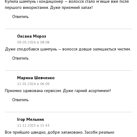
Купила шампунь і кондиціонер — волосся стало м’якше вже після
першого використання. Дуже приємний запах!
Ответить
Оксана Мороз
09.03.2026 в 08:08
Дуже сподобався шампунь — волосся довше залишається чистим.
Ответить
Марина Шевченко
12.01.2026 в 06:09
Приємно здивована сервісом. Дуже гарний асортимент!
Ответить
Ігор Мельник
11.12.2025 в 15:43
Все прийшло швидко, добре запаковано. Засоби реально