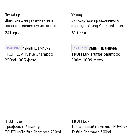
Trend up
Young
Шампунь для увлажнения и
Эликсир для праздничного
восстановления сухих волос
периода Young Y Limited Filler
TREND UP VEGETICAL MILK
Glow 75ml
241 грн
615 грн
SHAMPOO 100мл
НОВИНКА
НОВИНКА
TRUFFLuv
TRUFFLuv
Трюфельный шампунь
Трюфельный шампунь TRUFFLuv
TRUFFLuvTruffle Shampoo 250ml
Truffle Shampoo 500ml