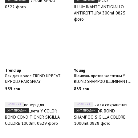
ХИТ ПРОДАЖ
ХИТ ПРОДАЖ
Trend up
Young
Лак для волос TREND UP BEAT
Шампунь против желтизны Y
UP HOLD HAIR SPRAY
BLOND SHAMPOO ILLUMINANTE
ANTIGIALLO ANTIROTTURA
585 грн
833 грн
300ml
НОВИНКА
НОВИНКА
ХИТ ПРОДАЖ
ХИТ ПРОДАЖ