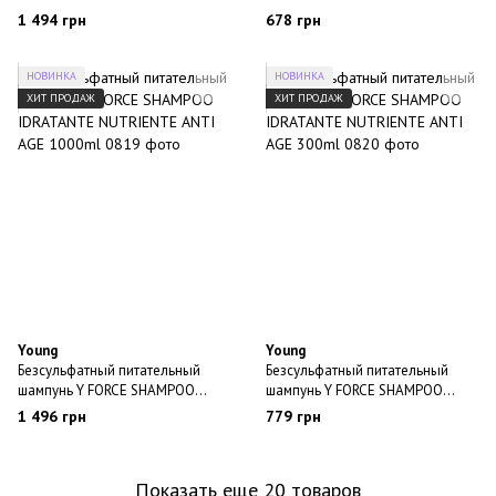
SHAMPOO 1000ml
SHAMPOO 300ml
1 494 грн
678 грн
НОВИНКА
НОВИНКА
ХИТ ПРОДАЖ
ХИТ ПРОДАЖ
Young
Young
Безсульфатный питательный
Безсульфатный питательный
шампунь Y FORCE SHAMPOO
шампунь Y FORCE SHAMPOO
IDRATANTE NUTRIENTE ANTI
IDRATANTE NUTRIENTE ANTI
1 496 грн
779 грн
AGE 1000ml
AGE 300ml
Показать еще 20 товаров