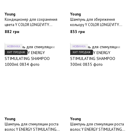
Young
Young
Кондиционер для сохранения
Шампунь для збереження
цвета Y COLOR LONGEVITY
кольору Y COLOR LONGEVITY
CONDITIONER MANTENIMENTO
SHAMPOO MANTENIMENTO
882 грн
833 грн
COLORE 250ml
COLORE 300ml
НОВИНКА
НОВИНКА
ХИТ ПРОДАЖ
ХИТ ПРОДАЖ
Young
Young
Шампунь для стимуляции роста
Шампунь для стимуляции роста
волос Y ENERGY STIMULATING
волос Y ENERGY STIMULATING