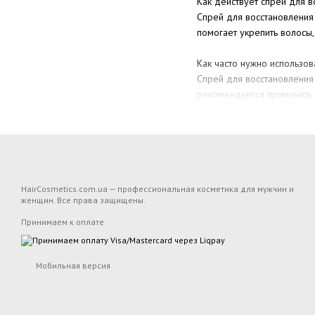
Как действует спрей для в
Спрей для восстановления 
помогает укрепить волосы
Как часто нужно использов
Спрей для восстановления
рекомендуется применять е
Подходит ли спрей для во
Да, большинство спреев д
помогают поддерживать их
HairCosmetics.com.ua — профессиональная косметика для мужчин и
женщин. Все права защищены.
Принимаем к оплате
Мобильная версия