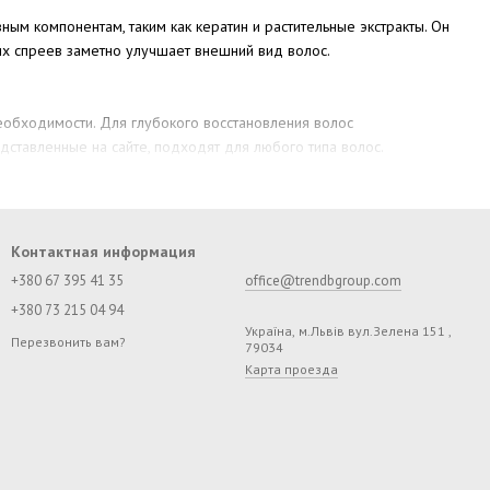
ым компонентам, таким как кератин и растительные экстракты. Он
их спреев заметно улучшает внешний вид волос.
еобходимости. Для глубокого восстановления волос
дставленные на сайте, подходят для любого типа волос.
и не утяжеляют волосы и не делают их жирными, а наоборот,
Контактная информация
+380 67 395 41 35
office@trendbgroup.com
+380 73 215 04 94
Україна, м.Львів вул.Зелена 151 ,
Перезвонить вам?
79034
Карта проезда