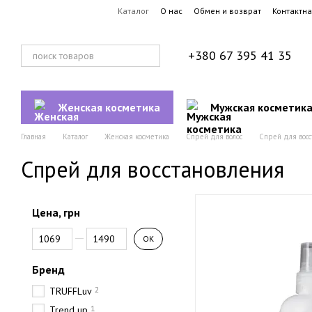
Перейти к основному контенту
Каталог
О нас
Обмен и возврат
Контактн
+380 67 395 41 35
Женская косметика
Мужская косметик
Главная
Каталог
Женская косметика
Спрей для волос
Спрей для восс
Спрей для восстановления
Цена, грн
От Цена, грн
До Цена, грн
OK
Бренд
2
TRUFFLuv
1
Trend up