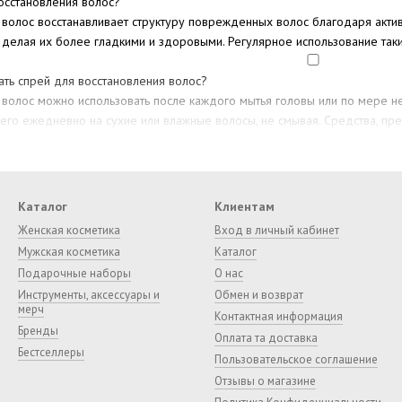
осстановления волос?
волос восстанавливает структуру поврежденных волос благодаря активн
, делая их более гладкими и здоровыми. Регулярное использование так
ать спрей для восстановления волос?
 волос можно использовать после каждого мытья головы или по мере н
го ежедневно на сухие или влажные волосы, не смывая. Средства, пре
сстановления волос для ежедневного использования?
ля восстановления волос подходят для ежедневного использования. Он
 здоровье и восстанавливать поврежденную структуру.
Каталог
Клиентам
Женская косметика
Вход в личный кабинет
Мужская косметика
Каталог
Подарочные наборы
О нас
Инструменты, аксессуары и
Обмен и возврат
мерч
Контактная информация
Бренды
Оплата та доставка
Бестселлеры
Пользовательское соглашение
Отзывы о магазине