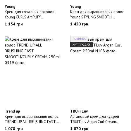
Young
Young
Крем для создания локонов
Крем для выравнивания волос
Young CURLS AMPLIFY
Young STYLING SMOOTH
amplificatore ricci 150ml
Liscio/Riccio 250ml
1 154 грн
1 450 грн
НОВИНКА
ХИТ ПРОДАЖ
Trend up
TRUFFLuv
Крем для выравнивания волос
Аргановый крем для кудрей
TREND UP ALL BRUSHING FAST
TRUFFLuv Argan Curl Cream
SMOOTH/CURLY CREAM 250ml
250ml
1 078 грн
1 070 грн