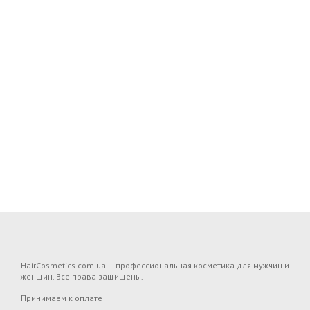
HairCosmetics.com.ua — профессиональная косметика для мужчин и
женщин. Все права защищены.
Принимаем к оплате