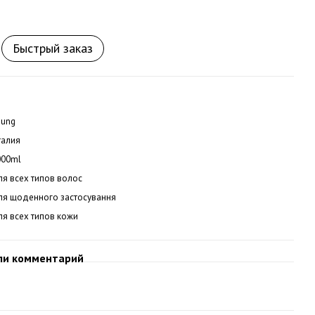
Быстрый заказ
oung
талия
000ml
я всех типов волос
ля щоденного застосування
ля всех типов кожи
ли комментарий