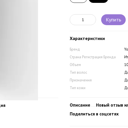
Купить
Характеристики
Бренд
Y
Страна Регистрация Бренда
И
Объем
1
Тип волос
Дл
Призначення
Д
Тип кожи
Д
Описание
Новый отзыв и
ция
Поделиться в соцсетях