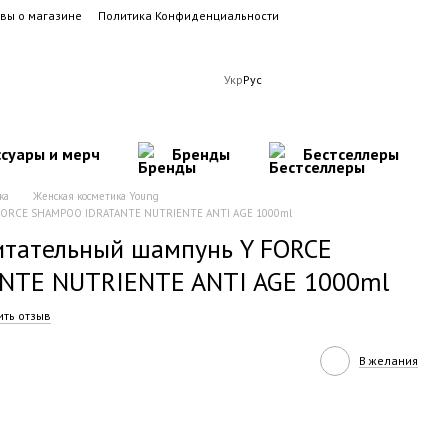
вы о магазине
Политика Конфиденциальности
Укр
Рус
ссуары и мерч
Бренды
Бестселлеры
ка
Женская косметика Young
Y FORCE SHAMPOO IDRATANTE NUTRIENTE ANTI AGE 1000ml
итательный шампунь Y FORCE
NTE NUTRIENTE ANTI AGE 1000ml
ить отзыв
В желания