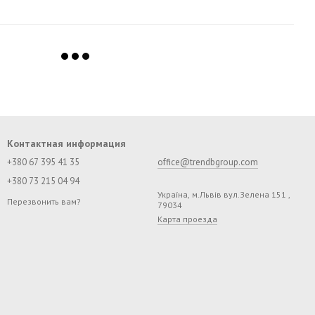
Контактная информация
+380 67 395 41 35
office@trendbgroup.com
+380 73 215 04 94
Україна, м.Львів вул.Зелена 151 ,
Перезвонить вам?
79034
Карта проезда