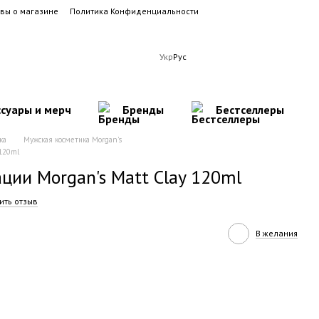
вы о магазине
Политика Конфиденциальности
Укр
Рус
ссуары и мерч
Бренды
Бестселлеры
ка
Мужская косметика Morgan's
 120ml
ации Morgan's Matt Clay 120ml
ить отзыв
В желания