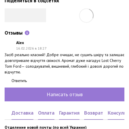
Поделиться в соцсетях
Отзывы
1
Alex
16.02.2026 в 18:27
Засіб реально класний! Добре очищає, не сушить шкіру та залишає
довготривале відчуття свіжості. Аромат дуже нагадує Lost Cherry
Tom Ford— солодкуватий, вишневий, глибокий і доволі дорогий по
відчуттю.
Ответить
Написать отзыв
Доставка
Оплата
Гарантия
Возврат
Консульт
Отделение новой почты (по всей Украине)