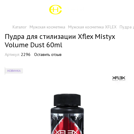
Каталог
Мужская косметика
Мужская косметика XFLEX
Пудра д
Пудра для стилизации Xflex Mistyx
Volume Dust 60ml
Артикул:
2296
Оставить отзыв
НОВИНКА