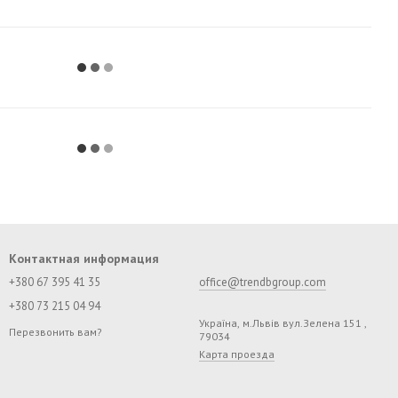
Контактная информация
+380 67 395 41 35
office@trendbgroup.com
+380 73 215 04 94
Україна, м.Львів вул.Зелена 151 ,
Перезвонить вам?
79034
Карта проезда