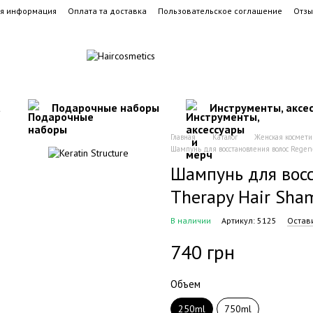
ая информация
Оплата та доставка
Пользовательское соглашение
Отзы
а
Подарочные наборы
Инструменты, аксе
Главная
Каталог
Женская космети
Шампунь для восстановления волос Regen
Шампунь для восс
Therapy Hair Sha
В наличии
Артикул: 5125
Остав
740 грн
Объем
250ml
750ml