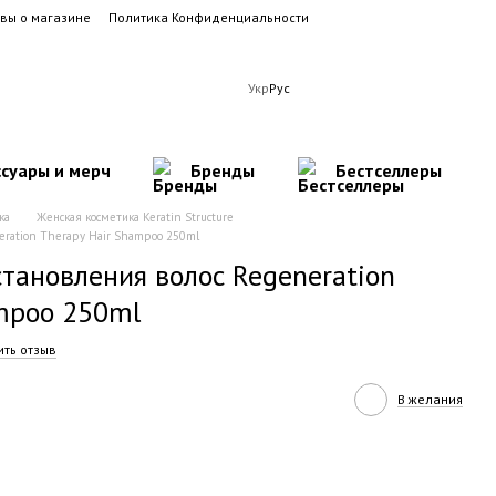
вы о магазине
Политика Конфиденциальности
Укр
Рус
ссуары и мерч
Бренды
Бестселлеры
ка
Женская косметика Keratin Structure
eration Therapy Hair Shampoo 250ml
тановления волос Regeneration
mpoo 250ml
ить отзыв
В желания